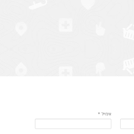
אימייל *